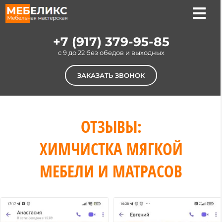
Skip
to
Tog
content
Nav
Услуги
+7 (917) 379-95-85
c 9 до 22 без обедов и выходных
Цены
ЗАКАЗАТЬ ЗВОНОК
Наши работы
О компании
ОТЗЫВЫ:
Отзывы
ХИМЧИСТКА МЯГКОЙ
Контакты
МЕБЕЛИ И МАТРАСОВ