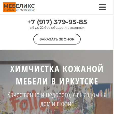
Skip
to
Tog
content
Nav
Услуги
+7 (917) 379-95-85
c 9 до 22 без обедов и выходных
Цены
ЗАКАЗАТЬ ЗВОНОК
Наши работы
О компании
Отзывы
ХИМЧИСТКА КОЖАНОЙ
Контакты
МЕБЕЛИ В ИРКУТСКЕ
Качественно и недорого, с выездом на
дом и в офис