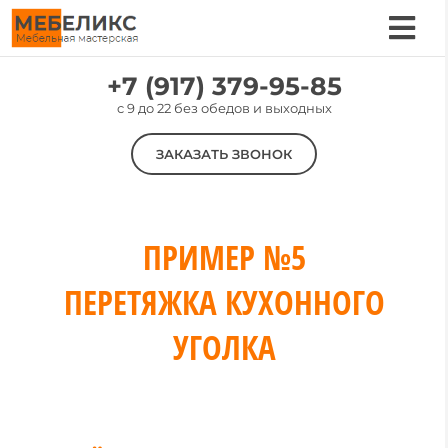
Skip
to
Tog
content
Nav
Услуги
+7 (917) 379-95-85
c 9 до 22 без обедов и выходных
Цены
ЗАКАЗАТЬ ЗВОНОК
Материалы
Наши работы
О компании
ПРИМЕР №5
Контакты
ПЕРЕТЯЖКА КУХОННОГО
УГОЛКА