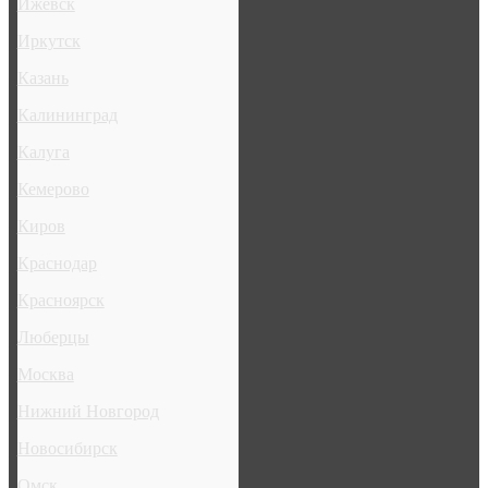
Ижевск
Иркутск
Казань
Калининград
Калуга
Кемерово
Киров
Краснодар
Красноярск
Люберцы
Москва
Нижний Новгород
Новосибирск
Омск