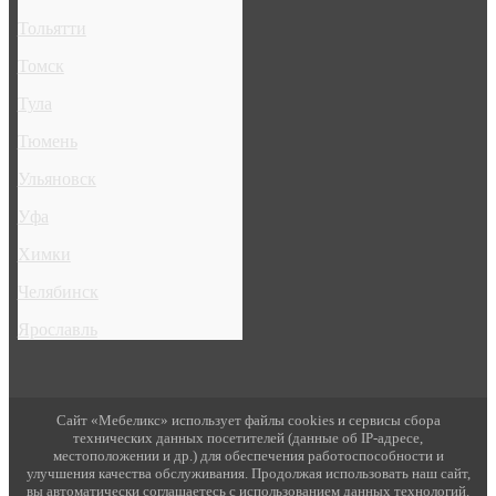
Тольятти
Томск
Тула
Тюмень
Ульяновск
Уфа
Химки
Челябинск
Ярославль
Сайт «Мебеликс» использует файлы cookies и сервисы сбора
технических данных посетителей (данные об IP-адресе,
местоположении и др.) для обеспечения работоспособности и
улучшения качества обслуживания. Продолжая использовать наш сайт,
вы автоматически соглашаетесь с использованием данных технологий.