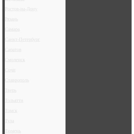
Ростов-на-Дону
Рязань
Самара
Санкт-Петербург
Саратов
Смоленск
Сочи
Ставрополь
Тверь
Тольятти
Томск
Тула
Тюмень