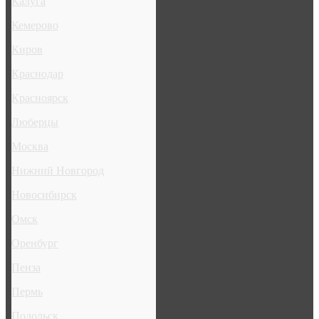
Калуга
Кемерово
Киров
Краснодар
Красноярск
Люберцы
Москва
Нижний Новгород
Новосибирск
Омск
Оренбург
Пенза
Пермь
Подольск