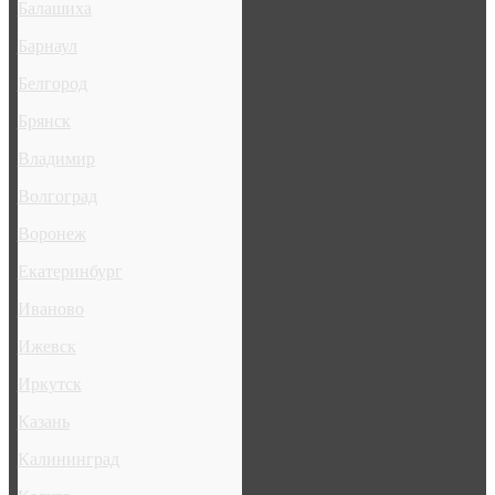
Балашиха
Барнаул
Белгород
Брянск
Владимир
Волгоград
Воронеж
Екатеринбург
Иваново
Ижевск
Иркутск
Казань
Калининград