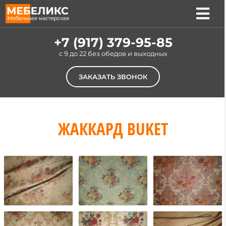
Skip
to
Tog
content
Nav
Услуги
+7 (917) 379-95-85
c 9 до 22 без обедов и выходных
Цены
ЗАКАЗАТЬ ЗВОНОК
Материалы
Наши работы
ЖАККАРД BUKET
О компании
Контакты