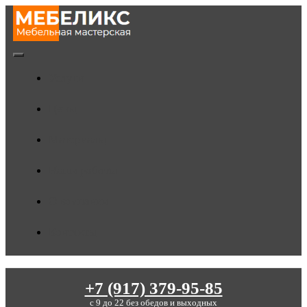
Skip
to
content
Toggle
Услуги
Navigation
Цены
Материалы
Наши работы
О компании
Контакты
+7 (917) 379-95-85
c 9 до 22 без обедов и выходных