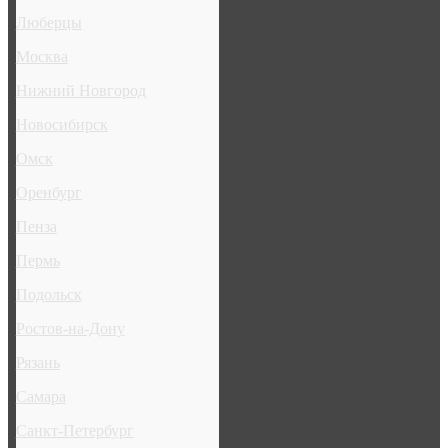
Люберцы
Москва
Нижний Новгород
Новосибирск
Омск
Оренбург
Пенза
Пермь
Подольск
Ростов-на-Дону
Рязань
Самара
Санкт-Петербург