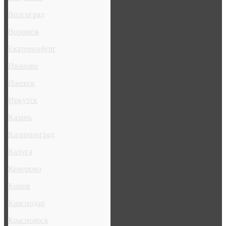
Волгоград
Воронеж
Екатеринбург
Иваново
Ижевск
Иркутск
Казань
Калининград
Калуга
Кемерово
Киров
Краснодар
Красноярск