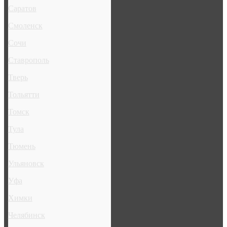
Саратов
Смоленск
Сочи
Ставрополь
Тверь
Тольятти
Томск
Тула
Тюмень
Ульяновск
Уфа
Химки
Челябинск