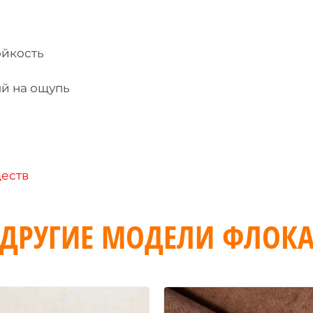
ойкость
ый на ощупь
еств
ДРУГИЕ МОДЕЛИ ФЛОК